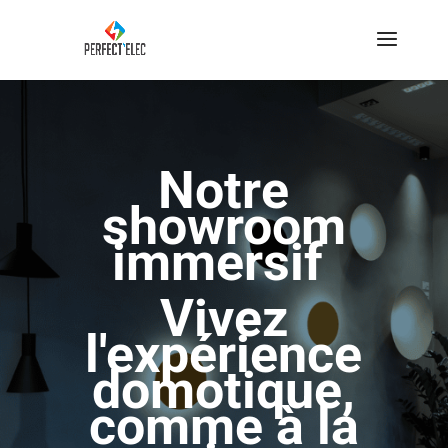
Notre
showroom
immersif
Vivez
l'expérience
domotique,
comme à la