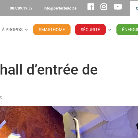
087/89.19.39
info@perfectelec.be
À PROPOS
SMARTHOME
SÉCURITÉ
ÉNERGI
hall d’entrée de
re