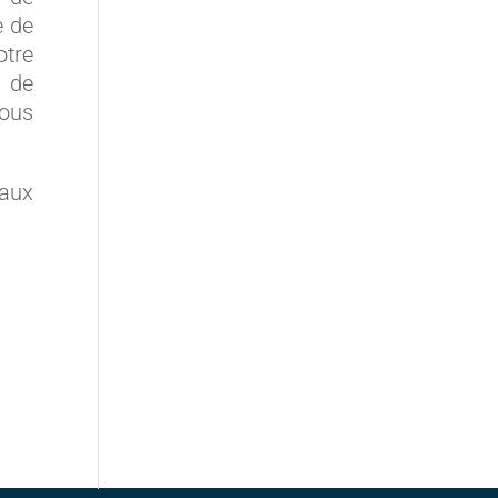
e de
otre
e de
vous
vaux