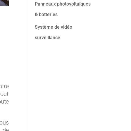
Panneaux photovoltaïques
& batteries
Système de vidéo
surveillance
otre
tout
oute
tous
e de