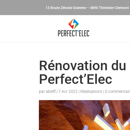
13 Route Zénobe Gramme – 4890 Thimister-Clermont
Rénovation du 
Perfect’Elec
par
abelfl
|
7 Avr 2022
|
Réalisations
|
0 commentai