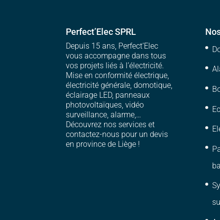
Perfect’Elec SPRL
Nos
Depuis 15 ans, Perfect’Elec
D
vous accompagne dans tous
vos projets liés à l’électricité.
Al
Mise en conformité électrique,
électricité générale, domotique,
Bo
éclairage LED, panneaux
photovoltaïques, vidéo
Ec
surveillance, alarme,…
Découvrez nos services et
El
contactez-nous pour un devis
en province de Liège !
Pa
ba
Sy
su